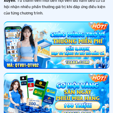
xuyên
. Từ thành viên mới đến hội viên lâu năm đều có cơ
hội nhận nhiều phần thưởng giá trị khi đáp ứng điều kiện
của từng chương trình.