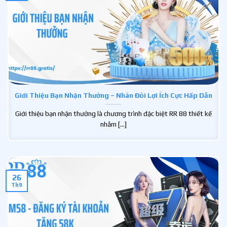
Giới Thiệu Bạn Nhận Thưởng – Nhân Đôi Lợi Ích Cực Hấp Dẫn
Giới thiệu bạn nhận thưởng là chương trình đặc biệt RR 88 thiết kế
nhằm [...]
26
Th9