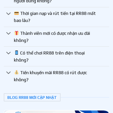
người dùng không?
Thời gian nạp và rút tiền tại RR88 mất
bao lâu?
Thành viên mới có được nhận ưu đãi
không?
Có thể chơi RR88 trên điện thoại
không?
Tiền khuyến mãi RR88 có rút được
không?
BLOG RR88 MỚI CẬP NHẬT