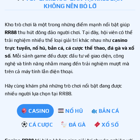
KHÔNG NÊN BỎ LỠ
Kho trò chơi là một trong những điểm mạnh nổi bật giúp
RR88
thu hút đông đảo người chơi. Tại đây, hội viên có thể
trải nghiệm nhiều thể loại giải trí khác nhau như
casino
trực tuyến, nổ hũ, bắn cá, cá cược thể thao, đá gà và xổ
số
. Mỗi sảnh game đều được đầu tư về giao diện, công
nghệ và tính năng nhằm mang đến trải nghiệm mượt mà
trên cả máy tính lẫn điện thoại.
Hãy cùng khám phá những trò chơi nổi bật đang được
nhiều người lựa chọn tại RR88.
CASINO
NỔ HŨ
BẮN CÁ
CÁ CƯỢC
ĐÁ GÀ
XỔ SỐ