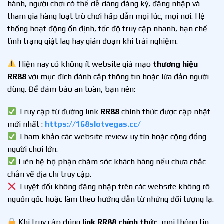
hành, người chơi có thể dễ dàng đăng ký, đăng nhập và
tham gia hàng loạt trò chơi hấp dẫn mọi lúc, mọi nơi. Hệ
thống hoạt động ổn định, tốc độ truy cập nhanh, hạn chế
tình trạng giật lag hay gián đoạn khi trải nghiệm.
Hiện nay có không ít website giả mạo
thương hiệu
RR88
với mục đích đánh cắp thông tin hoặc lừa đảo người
dùng. Để đảm bảo an toàn, bạn nên:
Truy cập từ đường link
RR88
chính thức được cập nhật
mới nhất :
https://168slotvegas.cc/
Tham khảo các website review uy tín hoặc cộng đồng
người chơi lớn.
Liên hệ bộ phận chăm sóc khách hàng nếu chưa chắc
chắn về địa chỉ truy cập.
Tuyệt đối không đăng nhập trên các website không rõ
nguồn gốc hoặc làm theo hướng dẫn từ những đối tượng lạ.
Khi truy cập đúng
link RR88 chính thức
, mọi thông tin